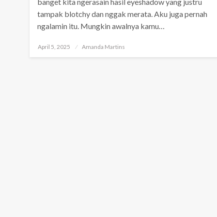
banget kita ngerasain hasil eyeshadow yang justru
tampak blotchy dan nggak merata. Aku juga pernah
ngalamin itu. Mungkin awalnya kamu…
Posted
April 5, 2025
Amanda Martins
on