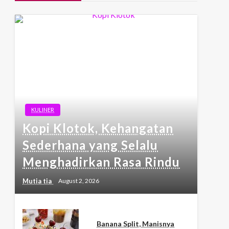
KULINER
Kopi Klotok, Kehangatan
Sederhana yang Selalu
Menghadirkan Rasa Rindu
Mutia tia
August 2, 2026
Banana Split, Manisnya