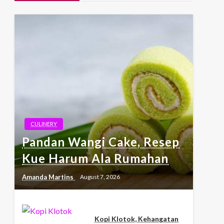
CULINERY
Pandan Wangi Cake, Resep
Kue Harum Ala Rumahan
Amanda Martins
August 7, 2026
Kopi Klotok, Kehangatan