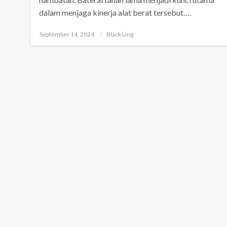
dalam menjaga kinerja alat berat tersebut….
Posted
September 14, 2024
Black Ling
on