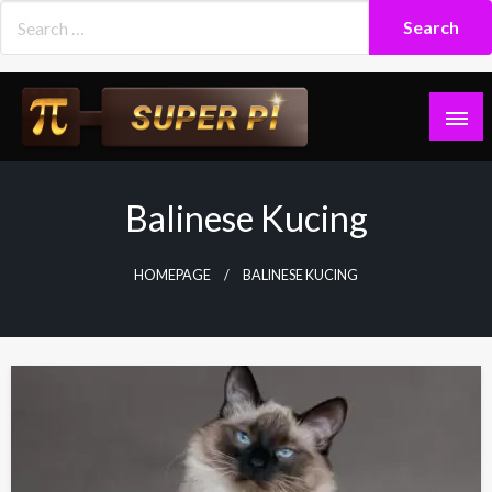
Skip
to
content
Superpi
Balinese Kucing
HOMEPAGE
BALINESE KUCING