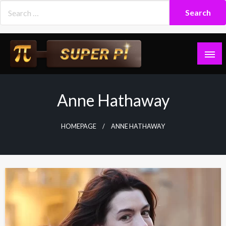
Skip
to
content
Superpi
Anne Hathaway
HOMEPAGE
ANNE HATHAWAY